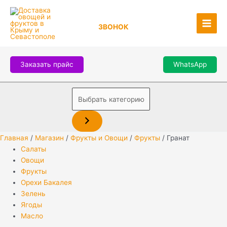
Перейти
Выбрать
Main
к
категорию
Men
ЗВОНОК
содержимому
Заказать прайс
WhatsApp
Главная
/
Магазин
/
Фрукты и Овощи
/
Фрукты
/ Гранат
Салаты
Овощи
Фрукты
Орехи Бакалея
Зелень
Ягоды
Масло