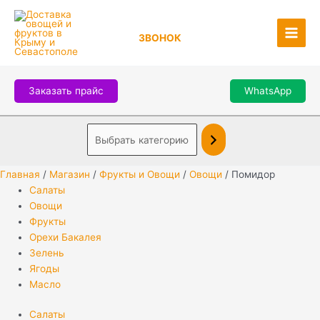
Перейти
Выбрать
Main
к
категорию
Men
ЗВОНОК
содержимому
Заказать прайс
WhatsApp
Главная
/
Магазин
/
Фрукты и Овощи
/
Овощи
/ Помидор
Салаты
Овощи
Фрукты
Орехи Бакалея
Зелень
Ягоды
Масло
Салаты