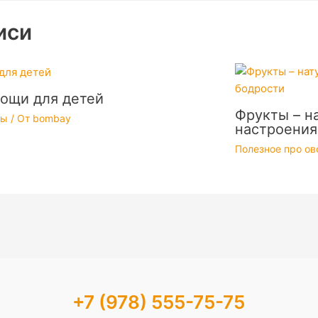
иси
ощи для детей
Фрукты – н
ты
/ От
bombay
настроения
Полезное про о
+7 (978) 555-75-75