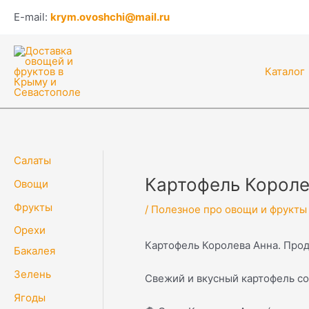
Перейти
Навигация
E-mail:
krym.ovoshchi@mail.ru
к
по
содержимому
записям
Каталог
Салаты
Картофель Короле
Овощи
Фрукты
/
Полезное про овощи и фрукты
Орехи
Картофель Королева Анна. Прода
Бакалея
Зелень
Свежий и вкусный картофель со
Ягоды