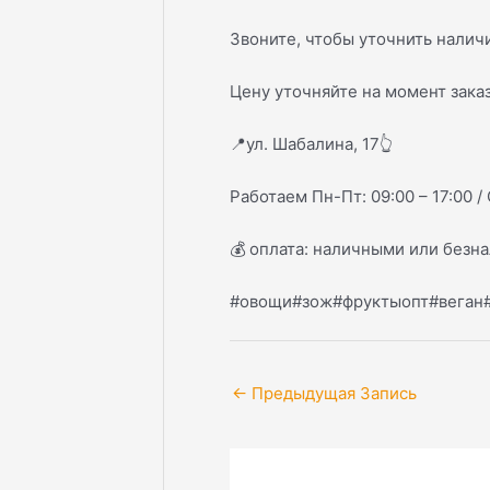
Звоните, чтобы уточнить наличи
Цену уточняйте на момент заказ
📍
ул. Шабалина, 17
👆
Работаем Пн-Пт: 09:00 – 17:00 / 
💰
оплата: наличными или безна
#овощи#зож#фруктыопт#веган
←
Предыдущая Запись