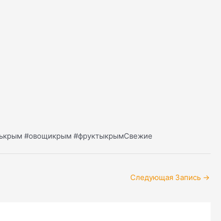
енькрым #овощикрым #фруктыкрымСвежие
Следующая Запись
→